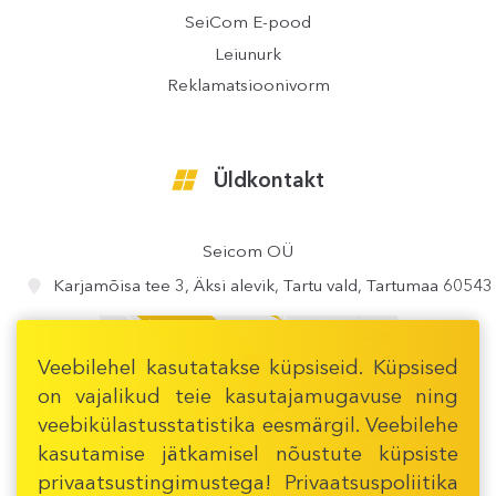
SeiCom E-pood
Leiunurk
Reklamatsioonivorm
Üldkontakt
Seicom OÜ
Karjamõisa tee 3, Äksi alevik, Tartu vald, Tartumaa 60543
Veebilehel kasutatakse küpsiseid. Küpsised
on vajalikud teie kasutajamugavuse ning
veebikülastusstatistika eesmärgil. Veebilehe
kasutamise jätkamisel nõustute küpsiste
privaatsustingimustega! Privaatsuspoliitika
AVA TÄPSEM KAART