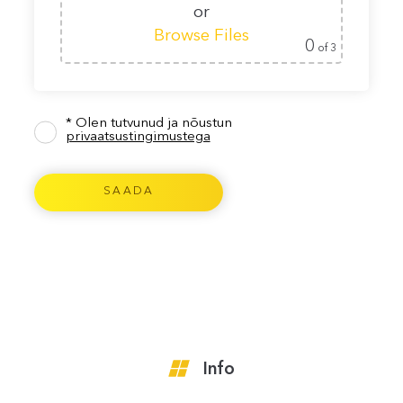
or
Browse Files
0
of 3
* Olen tutvunud ja nõustun
privaatsustingimustega
Info