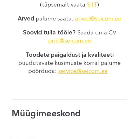
(täpsemalt vaata
SIIT
)
Arved
palume saata:
arved@seicom.ee
Soovid tulla tööle?
Saada oma CV
priit@seicom.ee
Toodete paigaldust ja kvaliteeti
puudutavate küsimuste korral palume
pöörduda:
service@seicom.ee
Müügimeeskond