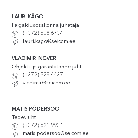
LAURI KÄGO
Paigaldusosakonna juhataja
(+372) 508 6734
lauri.kago@seicom.ee
VLADIMIR INGVER
Objekti- ja garantiitööde juht
(+372) 529 4437
vladimir@seicom.ee
MATIS PÕDERSOO
Tegevjuht
(+372) 521 9931
matis.podersoo@seicom.ee