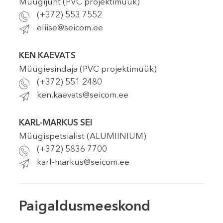
Müügijuht (PVC projektimüük)
(+372) 553 7552
eliise@seicom.ee
KEN KAEVATS
Müügiesindaja (PVC projektimüük)
(+372) 551 2480
ken.kaevats@seicom.ee
KARL-MARKUS SEI
Müügispetsialist (ALUMIINIUM)
(+372) 5836 7700
karl-markus@seicom.ee
Paigaldusmeeskond