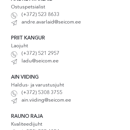
Ostuspetsialist
(+372) 523 8633
andre.avarlaid@seicom.ee
PRIIT KANGUR
Laojuht
(+372) 521 2957
ladu@seicom.ee
AIN VIIDING
Haldus- ja varustusjuht
(+372) 5308 3755
ain.viiding@seicom.ee
RAUNO RAJA
Kvaliteedijuht