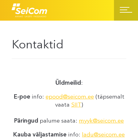
Kontaktid
Üldmeilid
:
E-poe
info:
epood@seicom.ee
(täpsemalt
vaata
SIIT
)
Päringud
palume saata:
myyk@seicom.ee
Kauba väljastamise
info:
ladu@seicom.ee