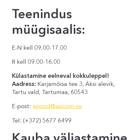
Teenindus
müügisaalis:
E-N kell 09.00-17.00
R kell 09.00-16.00
Külastamine eelneval kokkuleppel!
Aadress:
Karjamõisa tee 3, Äksi alevik,
Tartu vald, Tartumaa, 60543
E-post:
epood@seicom.ee
Tel: (+372) 5677 6499
Kauba väljastamine