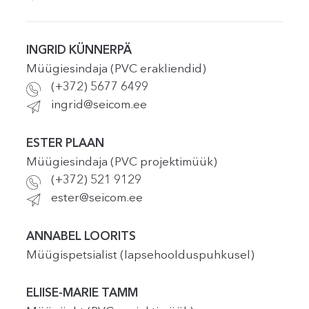
INGRID KÜNNERPÄ
Müügiesindaja (PVC erakliendid)
(+372) 5677 6499
ingrid@seicom.ee
ESTER PLAAN
Müügiesindaja (PVC projektimüük)
(+372) 521 9129
ester@seicom.ee
ANNABEL LOORITS
Müügispetsialist (lapsehoolduspuhkusel)
ELIISE-MARIE TAMM