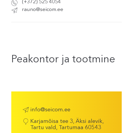
(+372) 525 4054
rauno@seicom.ee
Peakontor ja tootmine
info@seicom.ee
Karjamõisa tee 3, Äksi alevik,
Tartu vald, Tartumaa 60543