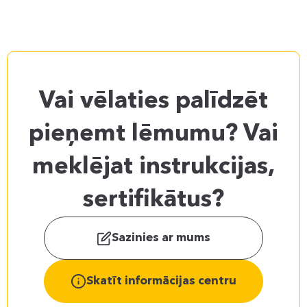
Vai vēlaties palīdzēt
pieņemt lēmumu? Vai
meklējat instrukcijas,
sertifikātus?
Sazinies ar mums
Skatīt informācijas centru