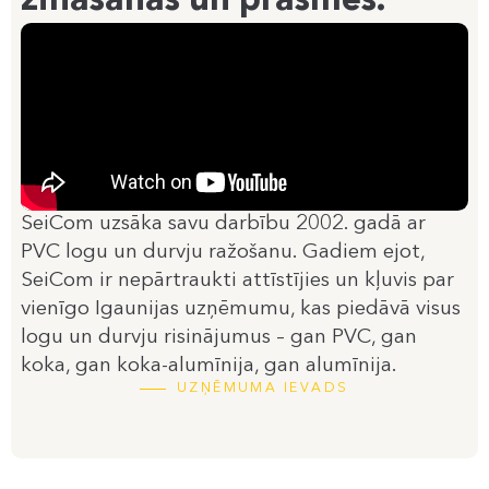
zināšanas un prasmes.
SeiCom uzsāka savu darbību 2002. gadā ar
PVC logu un durvju ražošanu. Gadiem ejot,
SeiCom ir nepārtraukti attīstījies un kļuvis par
vienīgo Igaunijas uzņēmumu, kas piedāvā visus
logu un durvju risinājumus – gan PVC, gan
koka, gan koka-alumīnija, gan alumīnija.
UZŅĒMUMA IEVADS