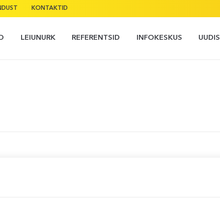
NDUST
KONTAKTID
D
LEIUNURK
REFERENTSID
INFOKESKUS
UUDI