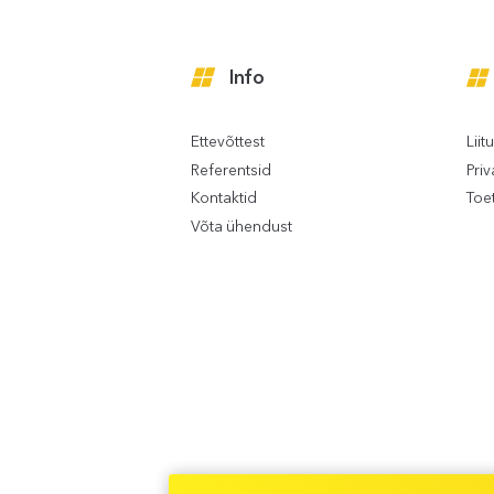
Info
Ettevõttest
Liit
Referentsid
Pri
Kontaktid
Toet
Võta ühendust