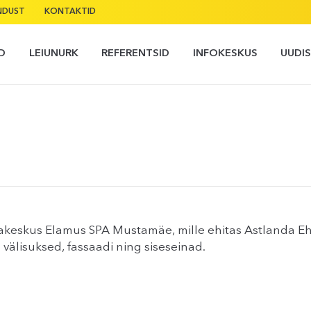
NDUST
KONTAKTID
D
LEIUNURK
REFERENTSID
INFOKESKUS
UUDI
jakeskus Elamus SPA Mustamäe, mille ehitas Astlanda Eh
 välisuksed, fassaadi ning siseseinad.