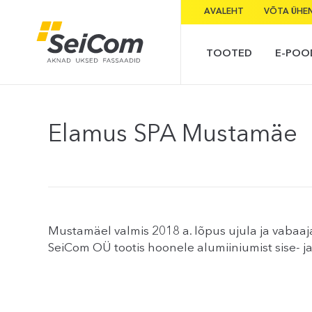
AVALEHT
VÕTA ÜHE
TOOTED
E-POO
Elamus SPA Mustamäe
Mustamäel valmis 2018 a. lõpus ujula ja vabaa
SeiCom OÜ tootis hoonele alumiiniumist sise- ja