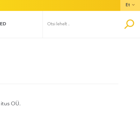
Et
SED
itus OÜ.