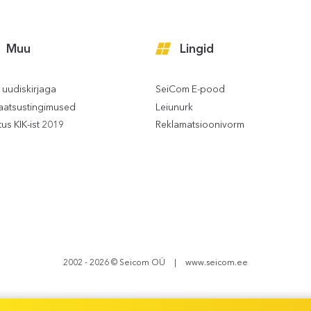
Muu
Lingid
u uudiskirjaga
SeiCom E-pood
vaatsustingimused
Leiunurk
us KIK-ist 2019
Reklamatsioonivorm
2002 - 2026 © Seicom OÜ
www.seicom.ee